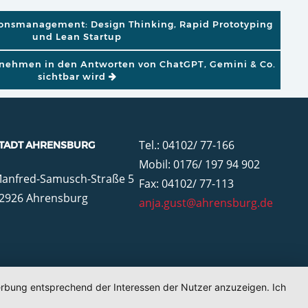
GATION
ionsmanagement: Design Thinking, Rapid Prototyping
und Lean Startup
rnehmen in den Antworten von ChatGPT, Gemini & Co.
sichtbar wird
Tel.: 04102/ 77-166
TADT AHRENSBURG
Mobil: 0176/ 197 94 902
anfred-Samusch-Straße 5
Fax: 04102/ 77-113
2926 Ahrensburg
anja.gust@ahrensburg.de
Werbung entsprechend der Interessen der Nutzer anzuzeigen. Ich