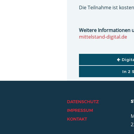
Die Teilnahme ist kosten
Weitere Informationen 
mittelstand-digital.de
BEITRAGSNAVI
Digit
In 2 
S
DATENSCHUTZ
IMPRESSUM
M
KONTAKT
2