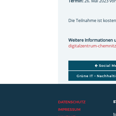
Termin:
26. Mai 2023 von
Die Teilnahme ist kosten
Weitere Informationen 
digitalzentrum-chemnitz
BEITRAGSNAVI
Social M
Grüne IT – Nachhalt
S
DATENSCHUTZ
IMPRESSUM
M