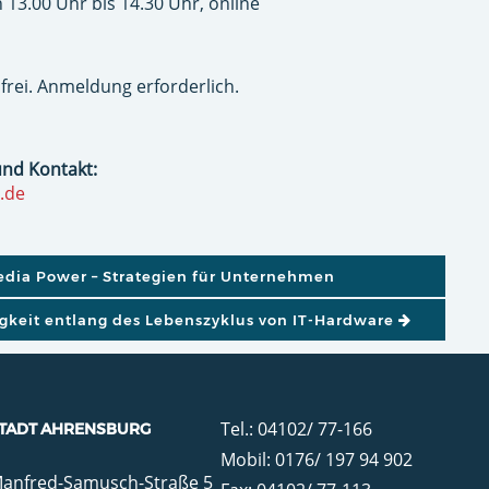
 13.00 Uhr bis 14.30 Uhr, online
frei. Anmeldung erforderlich.
und Kontakt:
.de
GATION
edia Power – Strategien für Unternehmen
igkeit entlang des Lebenszyklus von IT-Hardware
Tel.: 04102/ 77-166
TADT AHRENSBURG
Mobil: 0176/ 197 94 902
anfred-Samusch-Straße 5