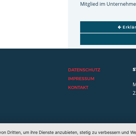
Mitglied im Unternehme
BEITRAGSNAVI
Erklä
S
DATENSCHUTZ
IMPRESSUM
M
KONTAKT
2
von Dritten, um ihre Dienste anzubieten, stetig zu verbessern und 