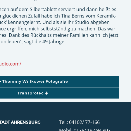
n auf dem Silbertablett serviert und dann heißt es
 glücklichen Zufall habe ich Tina Berns vom Keramik-
ück‘ kennengelernt. Und als sie ihr Studio abgeben
nce ergriffen, mich selbstständig zu machen. Das war
res. Dank des Rückhalts meiner Familien kann ich jetzt
on leben“, sagt die 49-Jährige.
udio.com/
GATION
Thommy Willkowei Fotografie
Transprotec
Tel.: 04102/ 77-166
TADT AHRENSBURG
Mobil: 0176/ 197 94 902