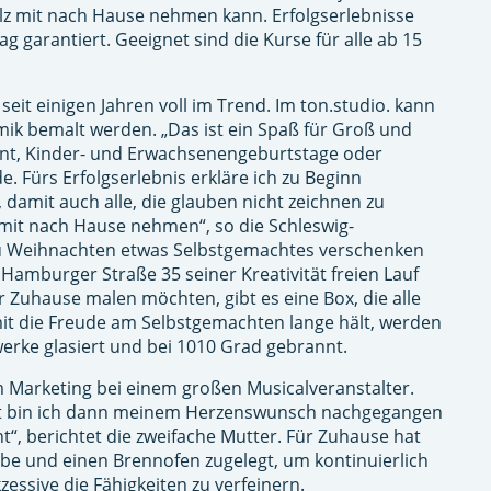
lz mit nach Hause nehmen kann. Erfolgserlebnisse
g garantiert. Geeignet sind die Kurse für alle ab 15
n seit einigen Jahren voll im Trend. Im ton.studio. kann
mik bemalt werden. „Das ist ein Spaß für Groß und
vent, Kinder- und Erwachsenengeburtstage oder
. Fürs Erfolgserlebnis erkläre ich zu Beginn
damit auch alle, die glauben nicht zeichnen zu
mit nach Hause nehmen“, so die Schleswig-
zu Weihnachten etwas Selbstgemachtes verschenken
Hamburger Straße 35 seiner Kreativität freien Lauf
ber Zuhause malen möchten, gibt es eine Box, die alle
mit die Freude am Selbstgemachten lange hält, werden
erke glasiert und bei 1010 Grad gebrannt.
im Marketing bei einem großen Musicalveranstalter.
t bin ich dann meinem Herzenswunsch nachgegangen
t“, berichtet die zweifache Mutter. Für Zuhause hat
ibe und einen Brennofen zugelegt, um kontinuierlich
essive die Fähigkeiten zu verfeinern.