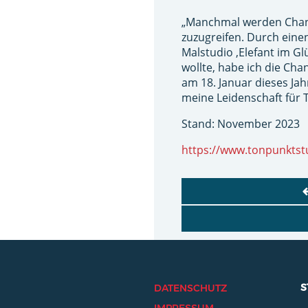
„Manchmal werden Chance
zuzugreifen. Durch einen
Malstudio ‚Elefant im Gl
wollte, habe ich die Cha
am 18. Januar dieses Jah
meine Leidenschaft für T
Stand: November 2023
https://www.tonpunktst
BEITRAGSNAVI
S
DATENSCHUTZ