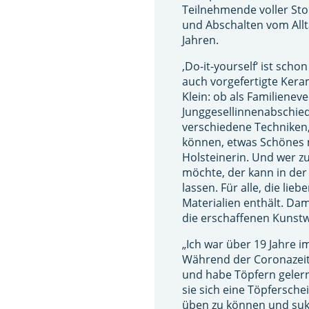
Teilnehmende voller Sto
und Abschalten vom Allta
Jahren.
‚Do-it-yourself‘ ist scho
auch vorgefertigte Kera
Klein: ob als Familiene
Junggesellinnenabschiede
verschiedene Techniken, 
können, etwas Schönes 
Holsteinerin. Und wer 
möchte, der kann in der 
lassen. Für alle, die lie
Materialien enthält. Da
die erschaffenen Kunstw
„Ich war über 19 Jahre 
Während der Coronazei
und habe Töpfern gelern
sie sich eine Töpfersche
üben zu können und sukz