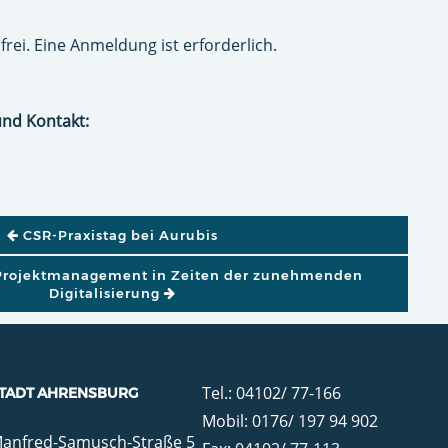
frei. Eine Anmeldung ist erforderlich.
und Kontakt:
GATION
CSR-Praxistag bei Aurubis
Projektmanagement in Zeiten der zunehmenden
Digitalisierung
Tel.: 04102/ 77-166
TADT AHRENSBURG
Mobil: 0176/ 197 94 902
anfred-Samusch-Straße 5