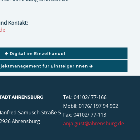
und Kontakt:
.de
GATION
Digital im Einzelhandel
ojektmanagement für EinsteigerInnen
Tel.: 04102/ 77-166
TADT AHRENSBURG
Mobil: 0176/ 197 94 902
anfred-Samusch-Straße 5
Fax: 04102/ 77-113
2926 Ahrensburg
anja.gust@ahrensburg.de