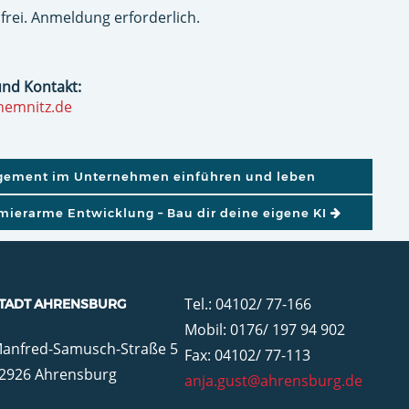
frei. Anmeldung erforderlich.
und Kontakt:
chemnitz.de
GATION
ement im Unternehmen einführen und leben
ierarme Entwicklung – Bau dir deine eigene KI
Tel.: 04102/ 77-166
TADT AHRENSBURG
Mobil: 0176/ 197 94 902
anfred-Samusch-Straße 5
Fax: 04102/ 77-113
2926 Ahrensburg
anja.gust@ahrensburg.de