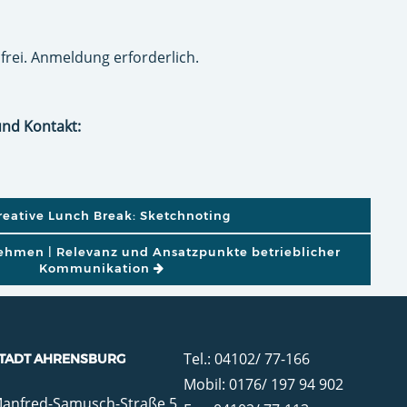
frei. Anmeldung erforderlich.
und Kontakt:
GATION
eative Lunch Break: Sketchnoting
ehmen | Relevanz und Ansatzpunkte betrieblicher
Kommunikation
Tel.: 04102/ 77-166
TADT AHRENSBURG
Mobil: 0176/ 197 94 902
anfred-Samusch-Straße 5