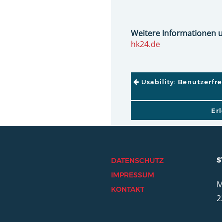
Weitere Informationen 
hk24.de
BEITRAGSNAVI
Usability: Benutzerfr
Er
S
DATENSCHUTZ
IMPRESSUM
M
KONTAKT
2