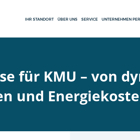
IHR STANDORT
ÜBER UNS
SERVICE
UNTERNEHMEN PER
ise für KMU – von d
ren und Energiekost